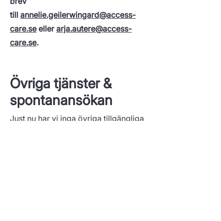
brev
till
annelie.geilerwingard@access-
care.se
eller
arja.autere@access-
care.se
.
Övriga tjänster &
spontanansökan
Just nu har vi inga övriga tillgängliga
tjänster hos oss på ASiH AccessCare,
men du kan alltid skicka in en
ansökan.
Vi sparar din ansökan för
framtida tjänster som kommer upp.
Hoppas att du vill vara en del av vårt
ständigt utvecklande team.
Maila din spontana ansökan till
jobb@access-care.se