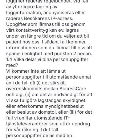
loggfiler raderas regelbundet. Vid fall
av ytterligare lagring av
logginformation, anonymiseras eller
raderas Besökarens IP-adress.
Uppgifter som lämnas till oss genom
vårt kontaktverktyg kan ev. lagras
under en längre tid om du väljer att bli
patient hos oss. I sådant fall kommer
informationen som du lämnat till oss att
sparas i enlighet med punkten 2 nedan.
1.4 Vilka delar vi dina personuppgifter
med?
Vi kommer inte att lämna ut
personuppgifter till utomstående annat
än i de fall då (i) det särskilt
överenskommits mellan AccessCare
och dig, (ii) om det är nödvändigt för att
vi ska fullgöra lagstadgad skyldighet
eller efterkomma myndighetsbeslut
eller beslut av domstol, eller (iii) för det
fall vi anlitar utomstående IT-
tjänsteleverantörer som utför uppdrag
för vår räkning. I det fall
personuppgifter delas med en