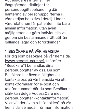
AccessCares interna, mer
långtgående, riktlinjer för
personuppgiftsbehandling där
hantering av personuppgifterna i
vårdkedjan beskrivs i detalj. Under
vårdrelationen får patienten inte bara
allmän information, utan även
möjligheten att göra individuella val
genom sin bestämmanderätt utifrån
gällande lagar och förordningar.
1. BESÖKARE PÅ VÅR HEMSIDA
För dig som besökare på vår hemsida,
[
www.access-care.se
], (härefter
”Besökare”) behandlas dina
personuppgifter av oss. Du som
Besökare har även möjlighet att
kontakta oss på vår hemsida via ett
kontaktformulär för e-post och
telefonnummer där du som Besökare
själv kan delge AccessCare med
personuppgifter (kontaktinformation).
Vi använder även s.k. ”cookies” på vår
hemsida, se nedan för mer information