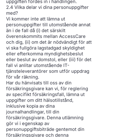
uppgiften fördes in i handlingen.
2.4 Vilka delar vi dina personuppgifter
med?
Vi kommer inte att lämna ut
personuppgifter till utomstående annat
än i de fall då (i) det särskilt
överenskommits mellan AccessCare
och dig, (ii) om det är nödvändigt för att
vi ska fullgöra lagstadgad skyldighet
eller efterkomma myndighetsbeslut
eller beslut av domstol, eller (iii) för det
fall vi anlitar utomstående IT-
tjänsteleverantörer som utför uppdrag
för vår räkning.
Har du hänvisats till oss av din
försäkringsgivare kan vi, för reglering
av specifikt försäkringsfall, lämna ut
uppgifter om ditt hälsotillstånd,
inklusive kopia av dina
journalhandlingar, till din
försäkringsgivare. Denna utlämning
gör vi i egenskap av
personuppgiftsbiträde gentemot din
försäkringsgivare och denna