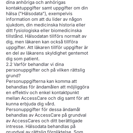
dina anhöriga och anhörigas
kontaktuppgifter samt uppgifter om din
hälsa (”Hälsodata”), exempelvis
information om att du lider av någon
sjukdom, din medicinska historia eller
ditt fysiologiska eller biomedicinska
tillstånd. Hälsodatan tillförs normalt av
dig, men läkaren kan också tillföra
uppgifter. Att läkaren tillför uppgifter är
en del av läkarens skyldighet gentemot
dig som patient.
2.2 Varför behandlar vi dina
personuppgifter och på vilken rättslig
grund?
Personuppgifterna kan komma att
behandlas för ändamålen att möjliggöra
en effektiv och enkel kontaktpunkt
mellan AccessCare och dig samt för att
kunna erbjuda dig vård.
Personuppgifter för dessa ändamål
behandlas av AccessCare på grundval
av AccessCares och ditt berättigade
intresse. Hälsodata behandlas på
grundval av rättslig förpliktelse. Som