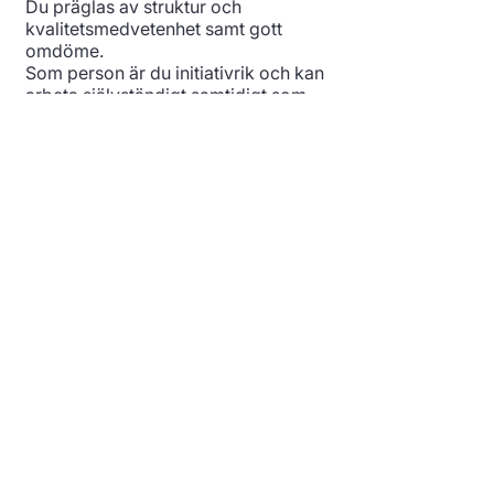
Du präglas av struktur och
kvalitetsmedvetenhet samt gott
omdöme.
Som person är du initiativrik och kan
arbeta självständigt samtidigt som
du har en mycket god
samarbetsförmåga. Du är rak och
tydlig i din kommunikation samtidigt
som du är lyhörd och visar respekt
för andras synpunkter.
Du kommer att bli en del av ett unikt
medarbetarteam med olika
erfarenheter och bakgrund.
Hitta till oss
Postadress:
ASiH AccessCare
GKS/Entréplan
A4:00
171 64 Solna, Sweden